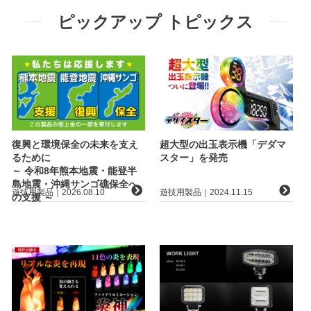
ピックアップ トピックス
復興と環境保全の未来を支え
超大型の出玉表示機「デダマ
るために
スター」を発売
～ 令和8年熊本地震・能登半
島地震・沖縄サンゴ礁保全へ
遊技用製品｜2026.08.10
遊技用製品｜2024.11.15
の支援 ～