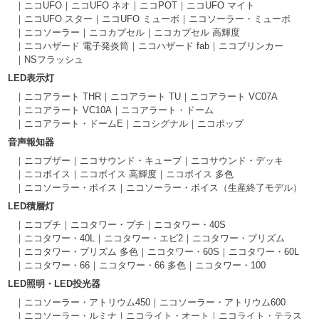
ニコUFO
ニコUFO ネオ
ニコPOT
ニコUFO マイト
ニコUFO スター
ニコUFO ミューボ
ニコソーラー・ミューボ
ニコソーラー
ニコカプセル
ニコカプセル 高輝度
ニコハザード 電子発炎筒
ニコハザード fab
ニコブリンカー
NSフラッシュ
LED表示灯
ニコアラート THR
ニコアラート TU
ニコアラート VC07A
ニコアラート VC10A
ニコアラート・ドーム
ニコアラート・ドームE
ニコシグナル
ニコポップ
音声報知器
ニコブザー
ニコサウンド・キューブ
ニコサウンド・デッキ
ニコボイス
ニコボイス 高輝度
ニコボイス 多色
ニコソーラー・ボイス
ニコソーラー・ボイス（生産終了モデル）
LED積層灯
ニコプチ
ニコタワー・プチ
ニコタワー・40S
ニコタワー・40L
ニコタワー・エピ2
ニコタワー・プリズム
ニコタワー・プリズム 多色
ニコタワー・60S
ニコタワー・60L
ニコタワー・66
ニコタワー・66 多色
ニコタワー・100
LED照明・LED投光器
ニコソーラー・アトリウム450
ニコソーラー・アトリウム600
ニコソーラー・ルミナ
ニコライト・オート
ニコライト・テラス