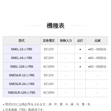
機種表
型式
定格電圧
制御入力
点灯
点滅
SNEL-12-□-TIIS
DC12V
-
●
●60～80回/分
SNEL-24-□-TIIS
DC24V
-
●
●60～80回/分
SNEL-120-□-TIIS
AC100V
-
●
●60～80回/分
SNESLR-12-□-TIIS
DC12V
-
-
-
SNESLR-24-□-TIIS
DC24V
-
-
-
SNESLR-120-□-TIIS
AC100V
-
-
-
型式の□には色記号を入れます。赤：R、黄：A、緑：G、青：B。
日本規格（TIIS）取得済です。